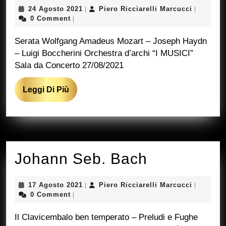
Musici
24
Piero
24 Agosto 2021
Piero Ricciarelli Marcucci
|
|
Agosto
Ricciarell
0 Comment
|
2021
Marcucci
Serata Wolfgang Amadeus Mozart – Joseph Haydn
– Luigi Boccherini Orchestra d’archi “I MUSICI”
Sala da Concerto 27/08/2021
Leggi
Leggi Di Più
Di
Più
Johann
Johann Seb. Bach
Seb.
17
Piero
17 Agosto 2021
Piero Ricciarelli Marcucci
|
|
Bach
Agosto
Ricciarell
0 Comment
|
2021
Marcucci
Il Clavicembalo ben temperato – Preludi e Fughe