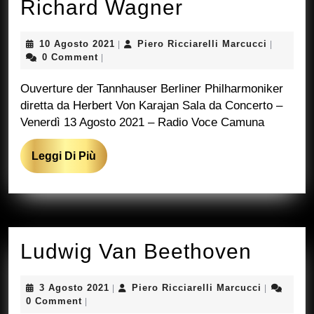
Richard
Richard Wagner
Wagner
10
Piero
10 Agosto 2021
Piero Ricciarelli Marcucci
|
|
Agosto
Ricciarell
0 Comment
|
2021
Marcucci
Ouverture der Tannhauser Berliner Philharmoniker
diretta da Herbert Von Karajan Sala da Concerto –
Venerdì 13 Agosto 2021 – Radio Voce Camuna
Leggi
Leggi Di Più
Di
Più
Ludwi
Ludwig Van Beethoven
Van
3
Piero
3 Agosto 2021
Piero Ricciarelli Marcucci
|
|
Beeth
Agosto
Ricciarelli
0 Comment
|
2021
Marcucci