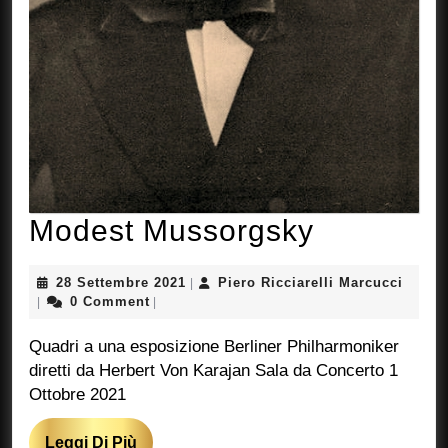
Modest
Modest Mussorgsky
Mussorg
28
Piero
28 Settembre 2021
Piero Ricciarelli Marcucci
|
Settembre
Riccia
0 Comment
|
|
2021
Marcu
Quadri a una esposizione Berliner Philharmoniker
diretti da Herbert Von Karajan Sala da Concerto 1
Ottobre 2021
Leggi
Leggi Di Più