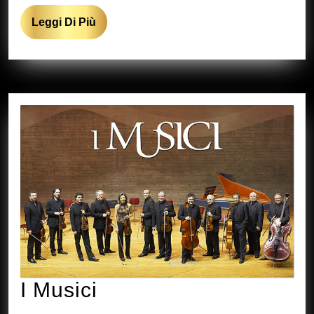
Leggi
Leggi Di Più
Di
Più
I
I Musici