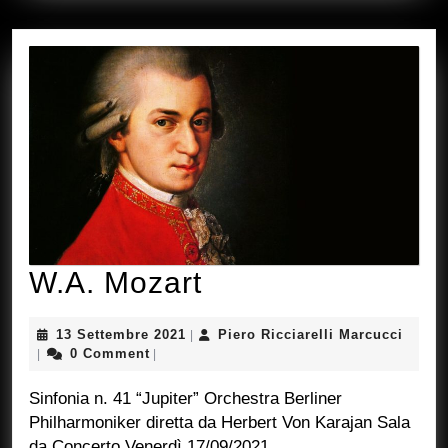
W.A.
W.A. Mozart
Mozart
13
Piero
13 Settembre 2021
Piero Ricciarelli Marcucci
|
Settembre
Riccia
0 Comment
|
|
2021
Marcu
Sinfonia n. 41 “Jupiter” Orchestra Berliner
Philharmoniker diretta da Herbert Von Karajan Sala
da Concerto Venerdì 17/09/2021