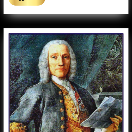
Di
Più