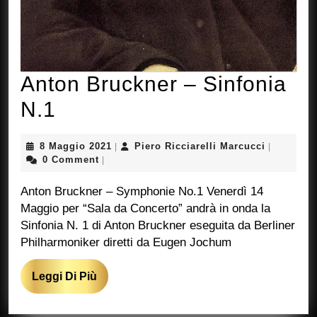
Anton Bruckner – Sinfonia
Anton
N.1
Bruckner
8
Piero
8 Maggio 2021
Piero Ricciarelli Marcucci
|
|
–
Maggio
Ricciarelli
0 Comment
|
2021
Marcucci
Sinfonia
Anton Bruckner – Symphonie No.1 Venerdì 14
N.1
Maggio per “Sala da Concerto” andrà in onda la
Sinfonia N. 1 di Anton Bruckner eseguita da Berliner
Philharmoniker diretti da Eugen Jochum
Leggi
Leggi Di Più
Di
Più