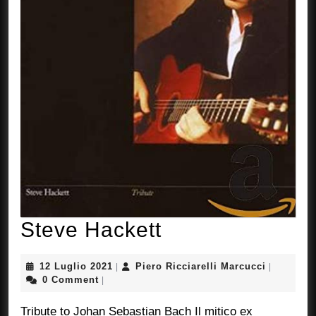
Steve
Steve Hackett
Hackett
12
Piero
12 Luglio 2021
Piero Ricciarelli Marcucci
|
|
Luglio
Ricciarell
0 Comment
|
2021
Marcucci
Tribute to Johan Sebastian Bach Il mitico ex