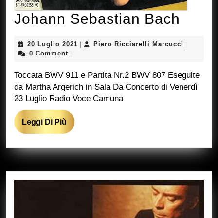
Joha
Johann Sebastian Bach
Seba
20
Piero
20 Luglio 2021
Piero Ricciarelli Marcucci
|
|
Bach
Luglio
Ricciarell
0 Comment
|
2021
Marcucci
Toccata BWV 911 e Partita Nr.2 BWV 807 Eseguite
da Martha Argerich in Sala Da Concerto di Venerdì
23 Luglio Radio Voce Camuna
Leggi
Leggi Di Più
Di
Più