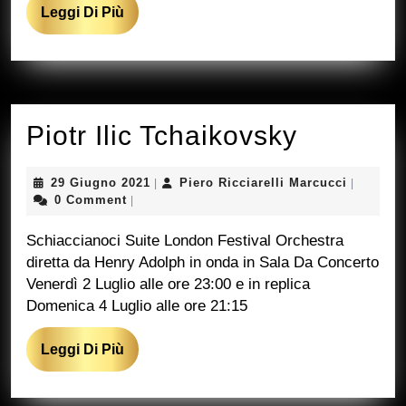
Leggi
Leggi Di Più
Di
Più
Piotr
Piotr Ilic Tchaikovsky
Ilic
29
Piero
29 Giugno 2021
Piero Ricciarelli Marcucci
|
|
Tchaiko
Giugno
Ricciarel
0 Comment
|
2021
Marcucci
Schiaccianoci Suite London Festival Orchestra
diretta da Henry Adolph in onda in Sala Da Concerto
Venerdì 2 Luglio alle ore 23:00 e in replica
Domenica 4 Luglio alle ore 21:15
Leggi
Leggi Di Più
Di
Più