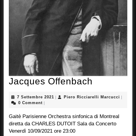
Jacques
Jacques Offenbach
Offenbac
7
Piero
7 Settembre 2021
Piero Ricciarelli Marcucci
|
|
Settembre
Ricciare
0 Comment
|
2021
Marcuc
Gaitè Parisienne Orchestra sinfonica di Montreal
diretta da CHARLES DUTOIT Sala da Concerto
Venerdì 10/09/2021 ore 23:00