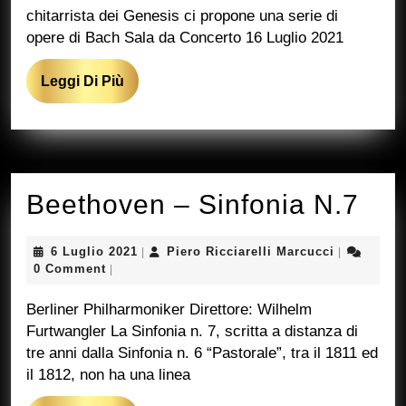
chitarrista dei Genesis ci propone una serie di
opere di Bach Sala da Concerto 16 Luglio 2021
Leggi
Leggi Di Più
Di
Più
Bee
Beethoven – Sinfonia N.7
–
6
Piero
6 Luglio 2021
Piero Ricciarelli Marcucci
|
|
Sin
Luglio
Ricciarelli
0 Comment
|
2021
Marcucci
N.7
Berliner Philharmoniker Direttore: Wilhelm
Furtwangler La Sinfonia n. 7, scritta a distanza di
tre anni dalla Sinfonia n. 6 “Pastorale”, tra il 1811 ed
il 1812, non ha una linea