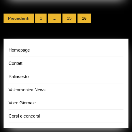
Navigazione
Precedenti
1
…
15
16
articoli
Homepage
Contatti
Palinsesto
Valcamonica News
Voce Giornale
Corsi e concorsi