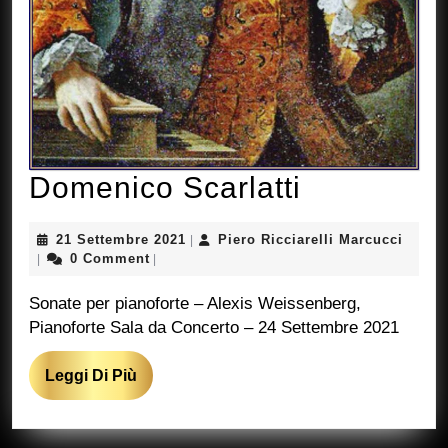
Domenico
Domenico Scarlatti
Scarlatti
21
Piero
21 Settembre 2021
Piero Ricciarelli Marcucci
|
Settembre
Riccia
0 Comment
|
|
2021
Marcu
Sonate per pianoforte – Alexis Weissenberg,
Pianoforte Sala da Concerto – 24 Settembre 2021
Leggi
Leggi Di Più
Di
Più