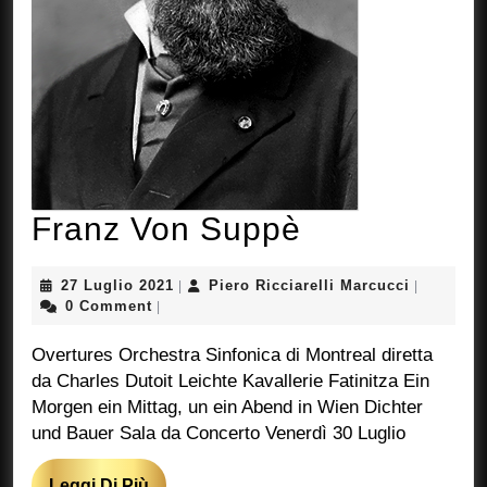
Franz
Franz Von Suppè
Von
27
Piero
27 Luglio 2021
Piero Ricciarelli Marcucci
|
|
Suppè
Luglio
Ricciarell
0 Comment
|
2021
Marcucci
Overtures Orchestra Sinfonica di Montreal diretta
da Charles Dutoit Leichte Kavallerie Fatinitza Ein
Morgen ein Mittag, un ein Abend in Wien Dichter
und Bauer Sala da Concerto Venerdì 30 Luglio
Leggi
Leggi Di Più