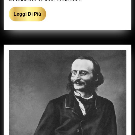
Leggi
Leggi Di Più
Di
Più