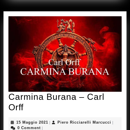
Carmina Burana – Carl
Carmina
Orff
Burana
15
Piero
15 Maggio 2021
Piero Ricciarelli Marcucci
|
|
–
Maggio
Ricciarel
0 Comment
|