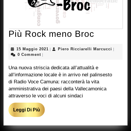
Più
Più Rock meno Broc
Rock
15
Piero
15 Maggio 2021
Piero Ricciarelli Marcucci
|
|
meno
Maggio
Ricciarel
0 Comment
|
2021
Marcucci
Broc
Una nuova striscia dedicata all’attualità e
all’informazione locale è in arrivo nel palinsesto
di Radio Voce Camuna: racconterà la vita
amministrativa dei paesi della Vallecamonica
attraverso le voci di alcuni sindaci
Leggi
Leggi Di Più
Di
Più