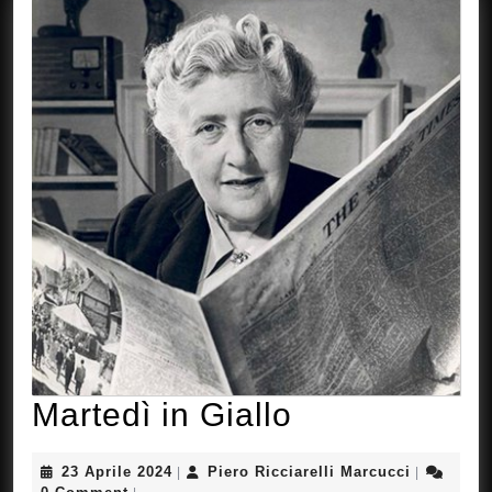
Martedì
Martedì in Giallo
in
23
Piero
23 Aprile 2024
Piero Ricciarelli Marcucci
|
|
Aprile
Ricciarelli