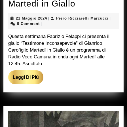
Martedì
Martedì in Giallo
in
21
Piero
21 Maggio 2024
Piero Ricciarelli Marcucci
|
|
Giallo
Maggio
Ricciarel
0 Comment
|
2024
Marcucci
Questa settimana Fabrizio Felappi ci presenta il
giallo “Testimone Inconsapevole” di Gianrico
Carofiglio Martedì in Giallo è un programma di
Radio Voce Camuna in onda ogni Martedì alle
12:45. Ascoltalo
Leggi
Leggi Di Più
Di
Più