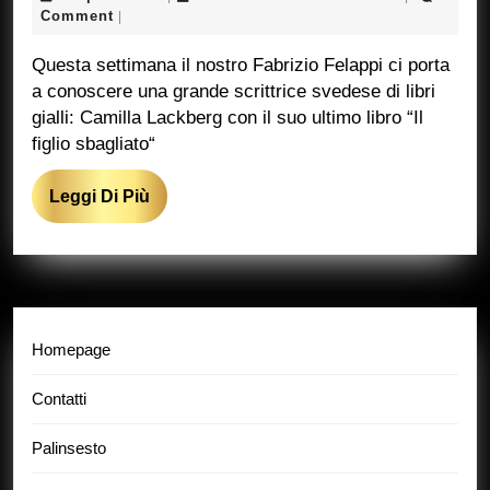
Giallo
Aprile
Ricciarelli
Comment
|
2024
Marcucci
Questa settimana il nostro Fabrizio Felappi ci porta
a conoscere una grande scrittrice svedese di libri
gialli: Camilla Lackberg con il suo ultimo libro “Il
figlio sbagliato“
Leggi
Leggi Di Più
Di
Più
Homepage
Contatti
Palinsesto