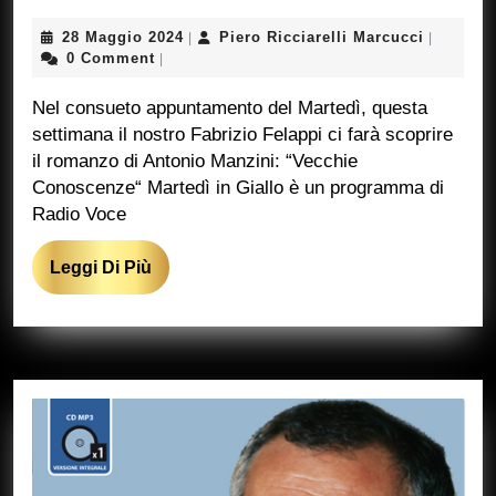
in
28
Piero
28 Maggio 2024
Piero Ricciarelli Marcucci
|
|
Giallo
Maggio
Ricciarel
0 Comment
|
2024
Marcucci
Nel consueto appuntamento del Martedì, questa
settimana il nostro Fabrizio Felappi ci farà scoprire
il romanzo di Antonio Manzini: “Vecchie
Conoscenze“ Martedì in Giallo è un programma di
Radio Voce
Leggi
Leggi Di Più
Di
Più