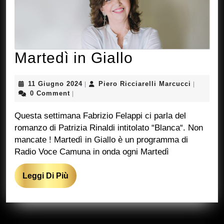
Martedì
Martedì in Giallo
in
11
Piero
11 Giugno 2024
Piero Ricciarelli Marcucci
|
|
Giallo
Giugno
Ricciarell
0 Comment
|
2024
Marcucci
Questa settimana Fabrizio Felappi ci parla del
romanzo di Patrizia Rinaldi intitolato “Blanca“. Non
mancate ! Martedì in Giallo è un programma di
Radio Voce Camuna in onda ogni Martedì
Leggi
Leggi Di Più
Di
Più