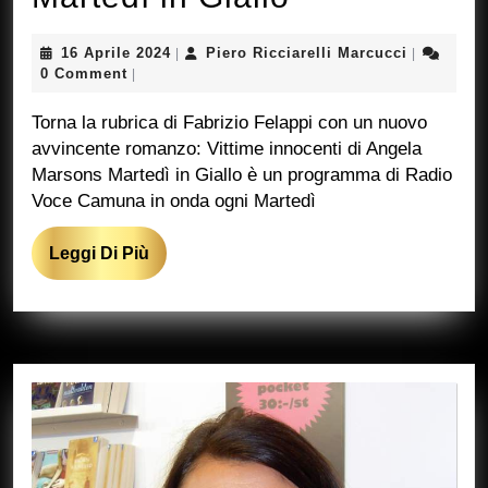
in
16
Piero
16 Aprile 2024
Piero Ricciarelli Marcucci
|
|
Giallo
Aprile
Ricciarelli
0 Comment
|
2024
Marcucci
Torna la rubrica di Fabrizio Felappi con un nuovo
avvincente romanzo: Vittime innocenti di Angela
Marsons Martedì in Giallo è un programma di Radio
Voce Camuna in onda ogni Martedì
Leggi
Leggi Di Più
Di
Più