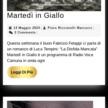
Martedì
Martedì in Giallo
in
14
Piero
14 Maggio 2024
Piero Ricciarelli Marcucci
|
|
Giallo
Maggio
Ricciarel
2 Comments
|
2024
Marcucci
Questa settimana il buon Fabrizio Felappi ci parla di
un romanzo di Luca Tempini: “La Disfida Mancata”
Martedì in Giallo è un programma di Radio Voce
Camuna in onda ogni
Leggi
Leggi Di Più
Di
Più