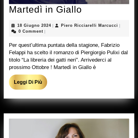
Martedì
Martedì in Giallo
in
18
Piero
18 Giugno 2024
Piero Ricciarelli Marcucci
|
|
Giallo
Giugno
Ricciarel
0 Comment
|
2024
Marcucci
Per quest’ultima puntata della stagione, Fabrizio
Felappi ha scelto il romanzo di Piergiorgio Pulixi dal
titolo “La libreria dei gatti neri”. Arrivederci al
prossimo Ottobre ! Martedì in Giallo è
Leggi
Leggi Di Più
Di
Più