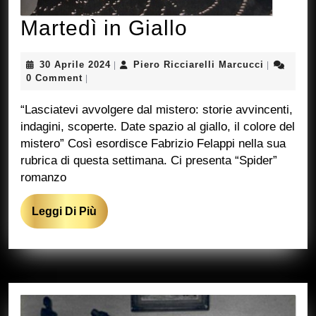
Martedì
Martedì in Giallo
in
30
Piero
30 Aprile 2024
Piero Ricciarelli Marcucci
|
|
Giallo
Aprile
Ricciarelli
0 Comment
|
2024
Marcucci
“Lasciatevi avvolgere dal mistero: storie avvincenti,
indagini, scoperte. Date spazio al giallo, il colore del
mistero” Così esordisce Fabrizio Felappi nella sua
rubrica di questa settimana. Ci presenta “Spider”
romanzo
Leggi
Leggi Di Più
Di
Più