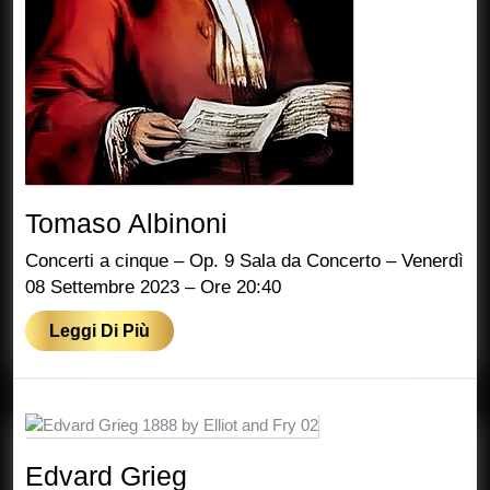
Tomaso
Tomaso Albinoni
Albinoni
Concerti a cinque – Op. 9 Sala da Concerto – Venerdì
08 Settembre 2023 – Ore 20:40
Leggi
Leggi Di Più
Di
Più
Edvard
Edvard Grieg