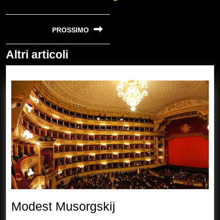
Navigazione
PROSSIMO
articoli
Altri articoli
Next
post:
Modest
Modest Musorgskij