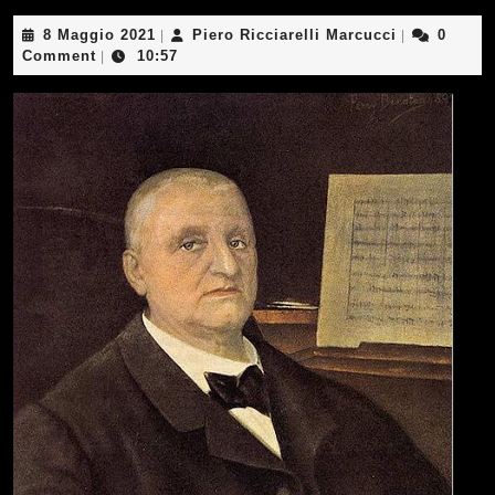
8
Piero
8 Maggio 2021
Piero Ricciarelli Marcucci
0
|
|
Maggio
Ricciarelli
Comment
10:57
|
2021
Marcucci