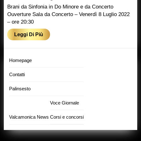
Grieg
Brani da Sinfonia in Do Minore e da Concerto
Ouverture Sala da Concerto – Venerdì 8 Luglio 2022
– ore 20:30
Leggi
Leggi Di Più
Di
Più
Homepage
Contatti
Palinsesto
Voce Giornale
Valcamonica News
Corsi e concorsi