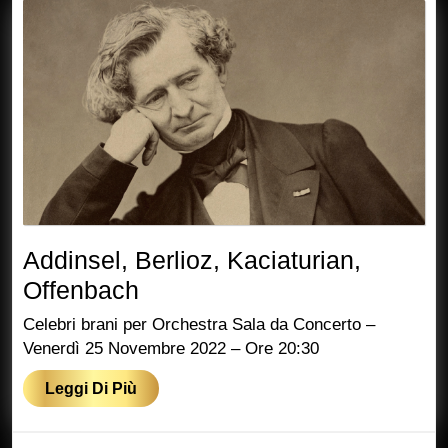
Addinsel, Berlioz, Kaciaturian,
Addinsel,
Offenbach
Berlioz,
Celebri brani per Orchestra Sala da Concerto –
Kaciaturian,
Venerdì 25 Novembre 2022 – Ore 20:30
Offenbach
Leggi
Leggi Di Più
Di
Più