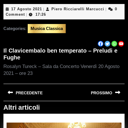
17
Piero
17 Agosto 2021
Piero Ricciarelli Marcucci
0
|
|
Agosto
Ricciarelli
Comment
17:26
|
2021
Marcucci
Categories:
Musica Classica
Il Clavicembalo ben temperato – Preludi e
Fughe
Rosalyn Tureck – Sala da Concerto Venerdì 20 Agosto
2021 – ore 23
Navigazione
PRECEDENTE
PROSSIMO
articoli
Altri articoli
Previous
Next
post:
post: