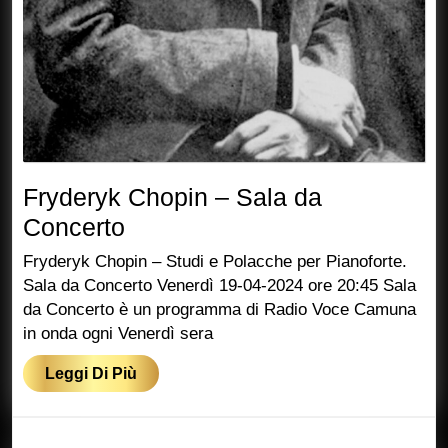
Fryderyk Chopin – Sala da
Fryderyk
Concerto
Chopin
Fryderyk Chopin – Studi e Polacche per Pianoforte.
–
Sala da Concerto Venerdì 19-04-2024 ore 20:45 Sala
da Concerto è un programma di Radio Voce Camuna
Sala
in onda ogni Venerdì sera
da
Concerto
Leggi
Leggi Di Più
Di
Più