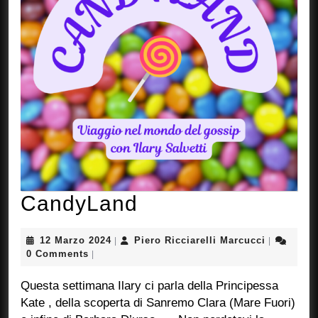
CandyLand
CandyLand
12
Piero
12 Marzo 2024
Piero Ricciarelli Marcucci
|
|
Marzo
Ricciarelli
0 Comments
|
2024
Marcucci
Questa settimana Ilary ci parla della Principessa
Kate , della scoperta di Sanremo Clara (Mare Fuori)