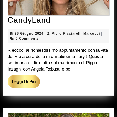
CandyLand
CandyLand
26
Piero
26 Giugno 2024
Piero Ricciarelli Marcucci
|
|
Giugno
Ricciarel
0 Comments
|
2024
Marcucci
Rieccoci al richiestissimo appuntamento con la vita
dei Vip a cura della informatissima Ilary ! Questa
settimana ci dirà tutto sul matrimonio di Pippo
Inzaghi con Angela Robusti e poi
Leggi
Leggi Di Più
Di
Più