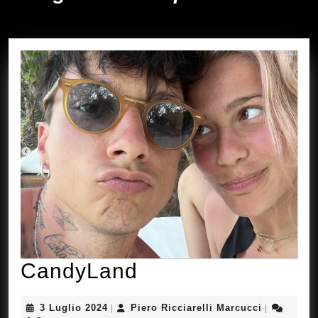
CandyLand
CandyLand
3
Piero
3 Luglio 2024
Piero Ricciarelli Marcucci
|
|