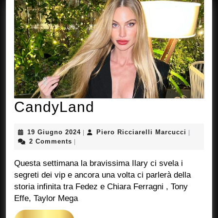
CandyLand
CandyLand
19
Piero
19 Giugno 2024
Piero Ricciarelli Marcucci
|
|
Giugno
Ricciarel
2 Comments
|
2024
Marcucci
Questa settimana la bravissima Ilary ci svela i
segreti dei vip e ancora una volta ci parlerà della
storia infinita tra Fedez e Chiara Ferragni , Tony
Effe, Taylor Mega