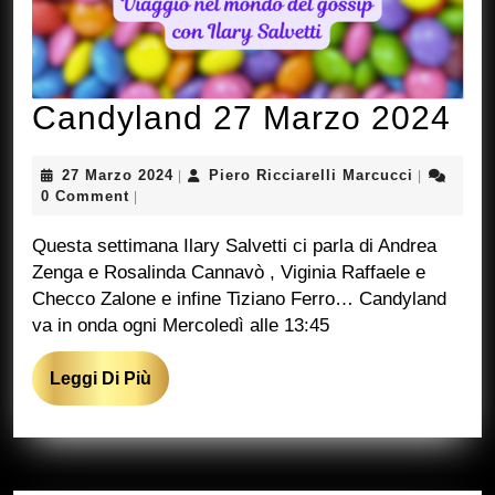
Ca
Candyland 27 Marzo 2024
27
27
Piero
27 Marzo 2024
Piero Ricciarelli Marcucci
|
|
Ma
Marzo
Ricciarelli
0 Comment
|
2024
Marcucci
20
Questa settimana Ilary Salvetti ci parla di Andrea
Zenga e Rosalinda Cannavò , Viginia Raffaele e
Checco Zalone e infine Tiziano Ferro… Candyland
va in onda ogni Mercoledì alle 13:45
Leggi
Leggi Di Più
Di
Più