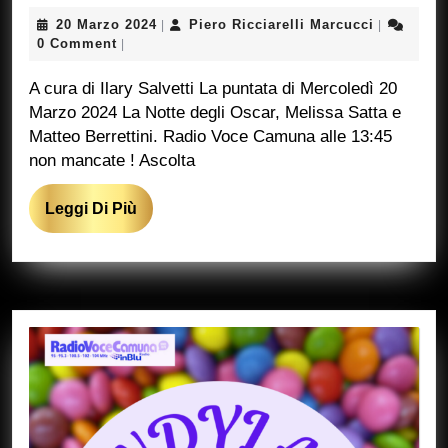
20
Piero
20 Marzo 2024
Piero Ricciarelli Marcucci
|
|
Marzo
Ricciarelli
0 Comment
|
2024
Marcucci
A cura di Ilary Salvetti La puntata di Mercoledì 20
Marzo 2024 La Notte degli Oscar, Melissa Satta e
Matteo Berrettini. Radio Voce Camuna alle 13:45
non mancate ! Ascolta
Leggi
Leggi Di Più
Di
Più