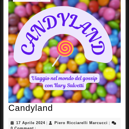
Candyland
Candyland
17
Piero
17 Aprile 2024
Piero Ricciarelli Marcucci
|
|
Aprile
Ricciarelli
0 Comment
|