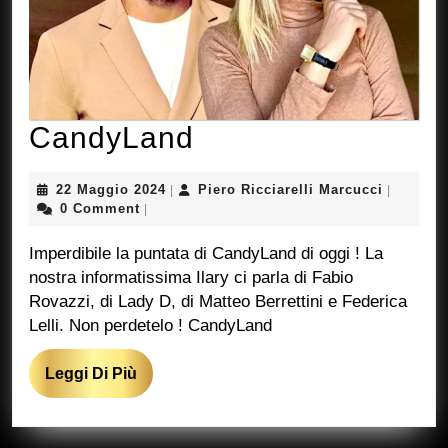
CandyLand
CandyLand
22
Piero
22 Maggio 2024
Piero Ricciarelli Marcucci
|
|
Maggio
Ricciarel
0 Comment
|
2024
Marcucci
Imperdibile la puntata di CandyLand di oggi ! La
nostra informatissima Ilary ci parla di Fabio
Rovazzi, di Lady D, di Matteo Berrettini e Federica
Lelli. Non perdetelo ! CandyLand
Leggi
Leggi Di Più
Di
Più