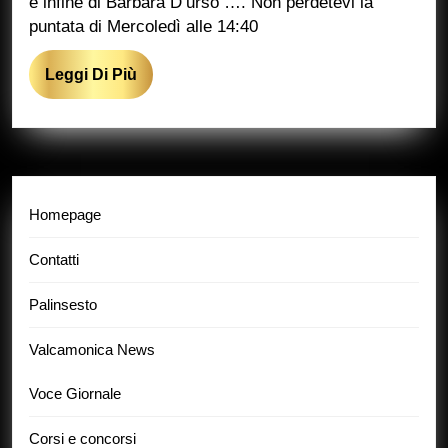
e infine di Barbara D’urso …. Non perdetevi la
puntata di Mercoledì alle 14:40
Leggi
Leggi Di Più
Di
Più
Homepage
Contatti
Palinsesto
Valcamonica News
Voce Giornale
Corsi e concorsi