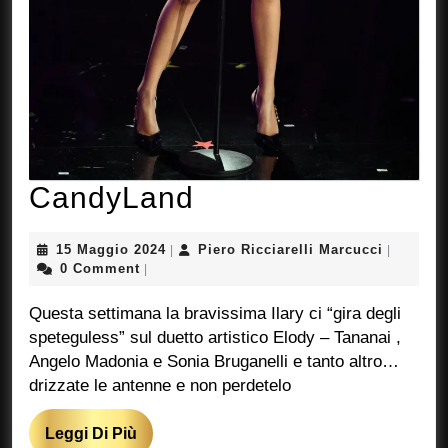
CandyLand
CandyLand
15
Piero
15 Maggio 2024
Piero Ricciarelli Marcucci
|
|
Maggio
Ricciarel
0 Comment
|
2024
Marcucci
Questa settimana la bravissima Ilary ci “gira degli
speteguless” sul duetto artistico Elody – Tananai ,
Angelo Madonia e Sonia Bruganelli e tanto altro…
drizzate le antenne e non perdetelo
Leggi
Leggi Di Più