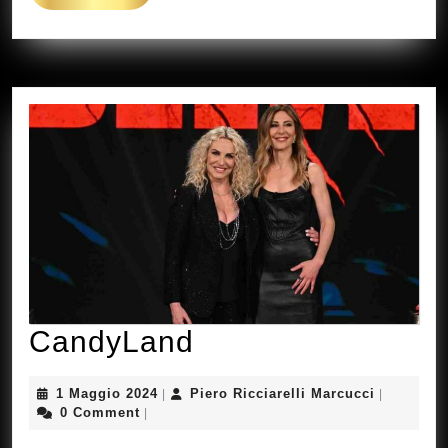
Di
Più
CandyLand
CandyLand
1
Piero
1 Maggio 2024
Piero Ricciarelli Marcucci
|
|
Maggio
Ricciarelli
0 Comment
|
2024
Marcucci