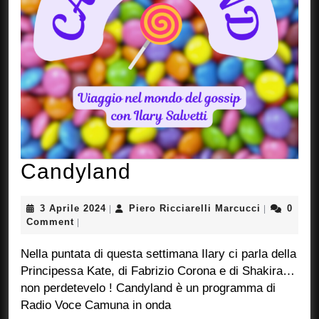
Candyland
Candyland
3
Piero
3 Aprile 2024
Piero Ricciarelli Marcucci
0
|
|
Aprile
Ricciarelli
Comment
|
2024
Marcucci
Nella puntata di questa settimana Ilary ci parla della
Principessa Kate, di Fabrizio Corona e di Shakira…
non perdetevelo ! Candyland è un programma di
Radio Voce Camuna in onda