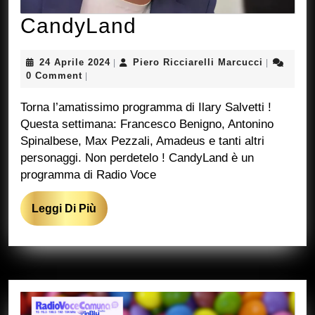
CandyLand
CandyLand
24
Piero
24 Aprile 2024
Piero Ricciarelli Marcucci
|
|
Aprile
Ricciarelli
0 Comment
|
2024
Marcucci
Torna l’amatissimo programma di Ilary Salvetti !
Questa settimana: Francesco Benigno, Antonino
Spinalbese, Max Pezzali, Amadeus e tanti altri
personaggi. Non perdetelo ! CandyLand è un
programma di Radio Voce
Leggi
Leggi Di Più
Di
Più