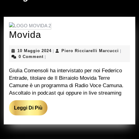
Movida
Movida
10
Piero
10 Maggio 2024
Piero Ricciarelli Marcucci
|
|
Maggio
Ricciarel
0 Comment
|
2024
Marcucci
Giulia Comensoli ha intervistato per noi Federico
Entrade, titolare de Il Birraiolo Movida Terre
Camune è un programma di Radio Voce Camuna.
Ascoltalo in podcast qui oppure in live streaming
Leggi
Leggi Di Più
Di
Più