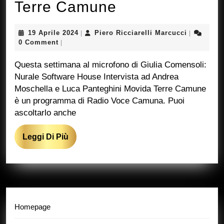
Le
Terre Camune
Interviste
19
Piero
19 Aprile 2024
Piero Ricciarelli Marcucci
|
|
di
Aprile
Ricciarelli
0 Comment
|
2024
Marcucci
Movida
Questa settimana al microfono di Giulia Comensoli:
Terre
Nurale Software House Intervista ad Andrea
Moschella e Luca Panteghini Movida Terre Camune
Camune
è un programma di Radio Voce Camuna. Puoi
ascoltarlo anche
Leggi
Leggi Di Più
Di
Più
Homepage