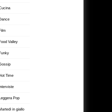
ì
Cucina
Dance
Film
Food Valley
Funky
Gossip
Hot Time
Interviste
Leggera Pop
Martedì in giallo