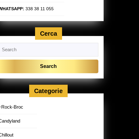
WHATSAPP:
338 38 11 055
Cerca
Search
or:
Categorie
+Rock-Broc
Candyland
Chillout