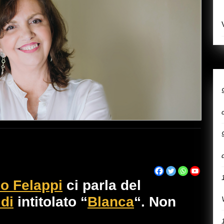
io Felappi
ci parla del
ldi
intitolato “
Blanca
“. Non