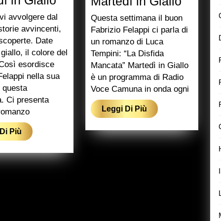
Marted
Martedì in Giallo
in
in
vi avvolgere dal
Questa settimana il buon
Giallo
Giallo
storie avvincenti,
Fabrizio Felappi ci parla di
 scoperte. Date
un romanzo di Luca
giallo, il colore del
Tempini: “La Disfida
 Così esordisce
Mancata” Martedì in Giallo
Felappi nella sua
è un programma di Radio
i questa
Voce Camuna in onda ogni
. Ci presenta
Leggi
Leggi Di Più
 romanzo
Di
Leggi
Di Più
Più
Di
Più