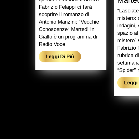
Fabrizio Felappi ci farà
“Lasciate
scoprire il romanzo di
mistero: 
Antonio Manzini: “Vecchie
indagini,
Conoscenze“ Martedì in
spazio al 
Giallo è un programma di
mistero”
Radio Voce
Fabrizio 
rubrica d
Leggi
Leggi Di Più
settimana
Di
“Spider”
Più
Leggi 