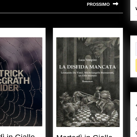
PROSSIMO
Next
post:
f
Martedì
ì in Giallo