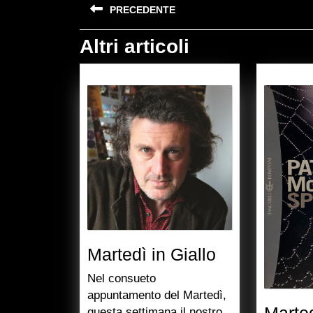
PRECEDENTE
articoli
Altri articoli
Previous
post:
Martedì
Martedì in Giallo
in
Nel consueto
Giallo
appuntamento del Martedì,
Marted
questa settimana il nostro