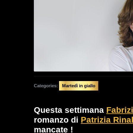
Categories:
Martedì in giallo
Questa settimana
Fabriz
romanzo di
Patrizia Rina
mancate !