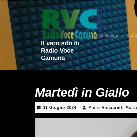
Skip
to
content
Skip
to
Homepage
Conta
content
Il vero sito di
Radio Voce
Camuna
Martedì in Giallo
11
11 Giugno 2024
Piero Ricciarelli Marc
|
Giugno
2024