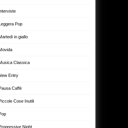
Interviste
Leggera Pop
Martedì in giallo
Movida
Musica Classica
New Entry
Pausa Caffè
Piccole Cose Inutili
Pop
Progressive Night