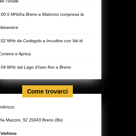
del Tonale
100.5 MHzfra Breno e Malonno compresa la
Valsaviore
102 MHz da Cedegolo a Incudine con Val di
Corteno e Aprica
104 MHz dal Lago d’Iseo fino a Breno
Come trovarci
Indirizzo
Via Mazzini, 92 25043 Breno (Bs)
Telefono