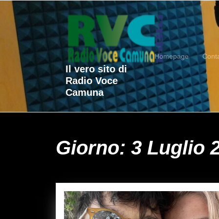
Skip
to
content
Skip
to
Homepage
Conta
content
Il vero sito di
Radio Voce
Camuna
Giorno:
3 Luglio 