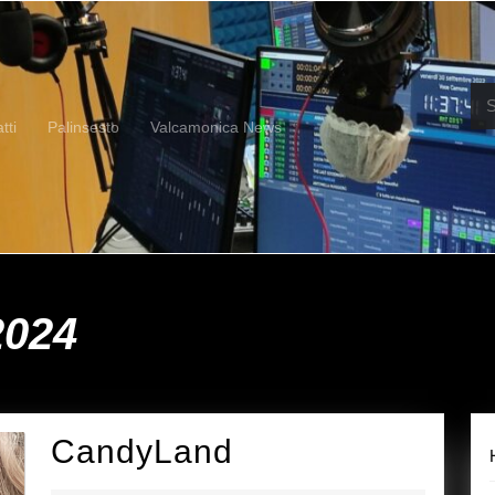
Se
for:
tti
Palinsesto
Valcamonica News
2024
CandyLand
CandyLand