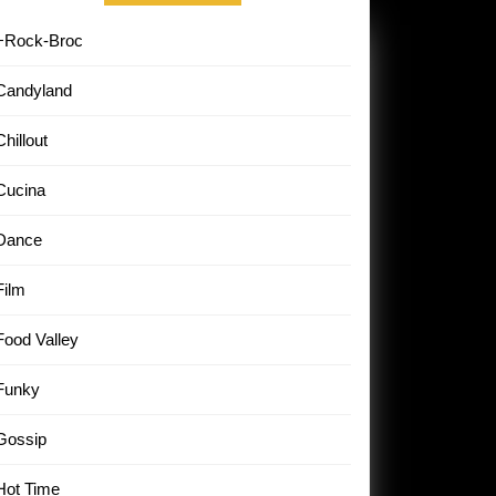
+Rock-Broc
Candyland
Chillout
Cucina
Dance
Film
Food Valley
Funky
Gossip
Hot Time