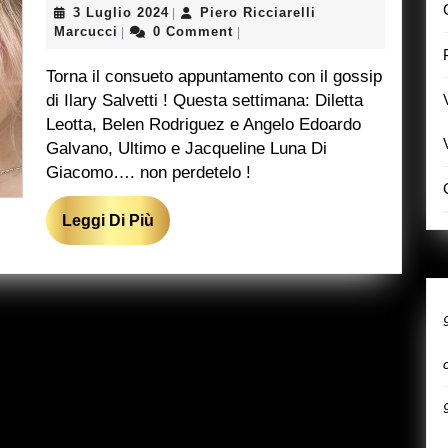
3
3 Luglio 2024
Piero Ricciarelli
|
Piero
Luglio
Marcucci
0 Comment
|
|
Ricciarelli
2024
Marcucci
Torna il consueto appuntamento con il gossip
di Ilary Salvetti ! Questa settimana: Diletta
Leotta, Belen Rodriguez e Angelo Edoardo
Galvano, Ultimo e Jacqueline Luna Di
Giacomo…. non perdetelo !
Leggi
Leggi Di Più
Di
Più