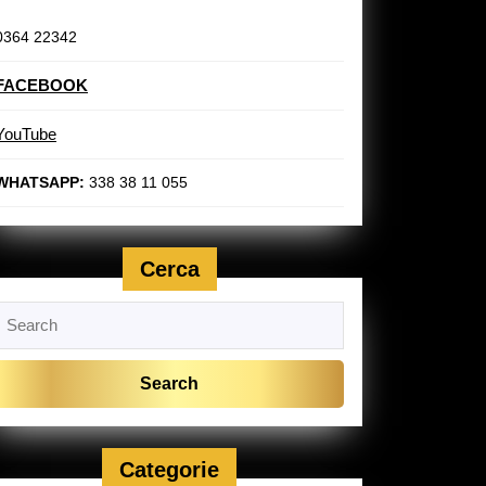
0364 22342
FACEBOOK
YouTube
WHATSAPP:
338 38 11 055
Cerca
Search
or:
Categorie