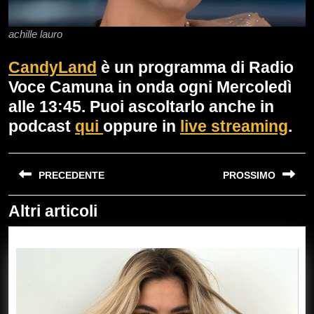
achille lauro
CandyLand
è un programma di Radio
Voce Camuna in onda ogni Mercoledì
alle 13:45. Puoi ascoltarlo anche in
podcast
qui
oppure in
live streaming
.
Navigazione
PRECEDENTE
PROSSIMO
articoli
Altri articoli
Previous
Next
post:
post: