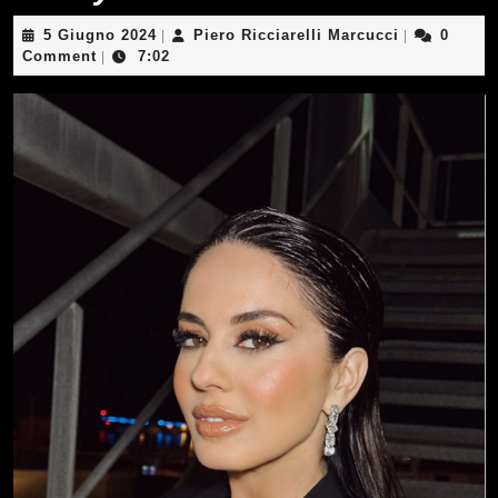
5
Piero
5 Giugno 2024
Piero Ricciarelli Marcucci
0
|
|
Giugno
Ricciarelli
Comment
7:02
|
2024
Marcucci