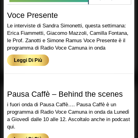
Voce
Voce Presente
Presente
Le interviste di Sandra Simonetti, questa settimana:
Erica Fiammetti, Giacomo Mazzoli, Camilla Fontana,
le Prof. Zanotti e Simone Ramus Voce Presente è il
programma di Radio Voce Camuna in onda
Leggi
Leggi Di Più
Di
Più
Pau
Pausa Caffè – Behind the scenes
Caff
i fuori onda di Pausa Caffè…. Pausa Caffè è un
–
programma di Radio Voce Camuna in onda da Lunedì
a Giovedì dalle 10 alle 12. Ascoltalo anche in podcast
Beh
qui.
the