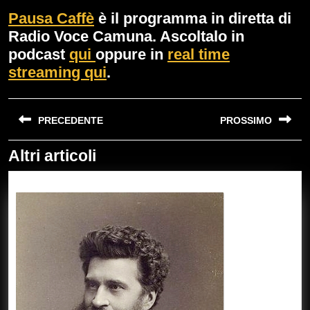
Pausa Caffè
è il programma in diretta di
Radio Voce Camuna. Ascoltalo in
podcast
qui
oppure in
real time
streaming qui
.
Navigazione
PRECEDENTE
PROSSIMO
articoli
Altri articoli
Previous
Next
post:
post: