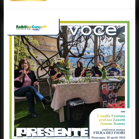
Di
Più