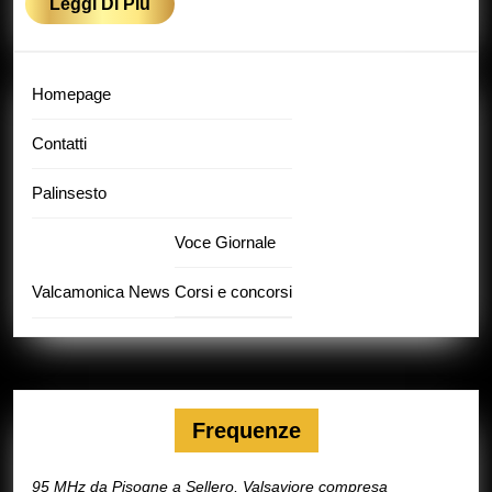
sce
Leggi
Leggi Di Più
Di
Più
Homepage
Contatti
Palinsesto
Voce Giornale
Valcamonica News
Corsi e concorsi
Frequenze
95 MHz da Pisogne a Sellero, Valsaviore compresa