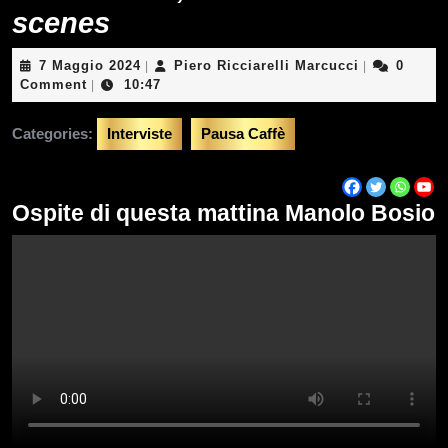
scenes
7
Piero
7 Maggio 2024
Piero Ricciarelli Marcucci
0
|
|
Maggio
Ricciarelli
Comment
10:47
|
2024
Marcucci
Categories:
Interviste
Pausa Caffè
Ospite di questa mattina Manolo Bosio