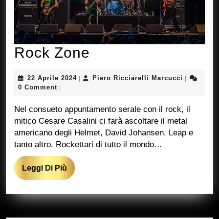
Rock
Rock Zone
Zone
22
Piero
22 Aprile 2024
Piero Ricciarelli Marcucci
|
|
Aprile
Ricciarelli
0 Comment
|
2024
Marcucci
Nel consueto appuntamento serale con il rock, il
mitico Cesare Casalini ci farà ascoltare il metal
americano degli Helmet, David Johansen, Leap e
tanto altro. Rockettari di tutto il mondo…
Leggi
Leggi Di Più
Di
Più