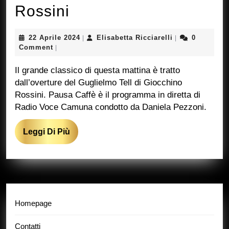
Pausa
Rossini
Caffè
22
Elisabetta
22 Aprile 2024
Elisabetta Ricciarelli
0
|
|
–
Aprile
Ricciarelli
Comment
|
2024
Giocchino
Il grande classico di questa mattina è tratto
Rossini
dall’overture del Guglielmo Tell di Giocchino
Rossini. Pausa Caffè è il programma in diretta di
Radio Voce Camuna condotto da Daniela Pezzoni.
Leggi
Leggi Di Più
Di
Più
Homepage
Contatti