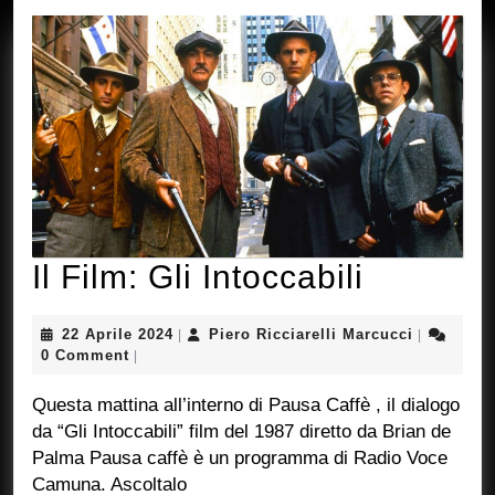
Il
Il Film: Gli Intoccabili
Film:
22
Piero
22 Aprile 2024
Piero Ricciarelli Marcucci
|
|
Gli
Aprile
Ricciarelli
0 Comment
|
2024
Marcucci
Intoccabi
Questa mattina all’interno di Pausa Caffè , il dialogo
da “Gli Intoccabili” film del 1987 diretto da Brian de
Palma Pausa caffè è un programma di Radio Voce
Camuna. Ascoltalo