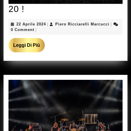
20
20 !
!
22
Piero
22 Aprile 2024
Piero Ricciarelli Marcucci
|
|
Aprile
Ricciarelli
0 Comment
|
2024
Marcucci
Leggi
Leggi Di Più
Di
Più