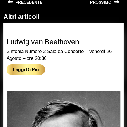
PRECEDENTE
PROSSIMO
articoli
Altri articoli
Previous
Next
post:
post:
Ludwig
Ludwig van Beethoven
van
Sinfonia Numero 2 Sala da Concerto – Venerdì 26
Beethoven
Agosto – ore 20:30
Leggi
Leggi Di Più
Di
Più