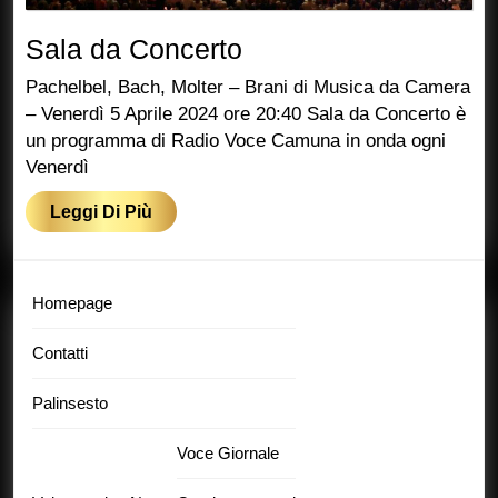
Sala
Sala da Concerto
da
Pachelbel, Bach, Molter – Brani di Musica da Camera
Concerto
– Venerdì 5 Aprile 2024 ore 20:40 Sala da Concerto è
un programma di Radio Voce Camuna in onda ogni
Venerdì
Leggi
Leggi Di Più
Di
Più
Homepage
Contatti
Palinsesto
Voce Giornale