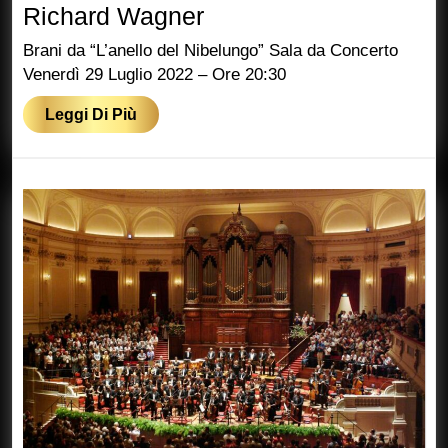
Richard
Richard Wagner
Wagner
Brani da “L’anello del Nibelungo” Sala da Concerto
Venerdì 29 Luglio 2022 – Ore 20:30
Leggi
Leggi Di Più
Di
Più