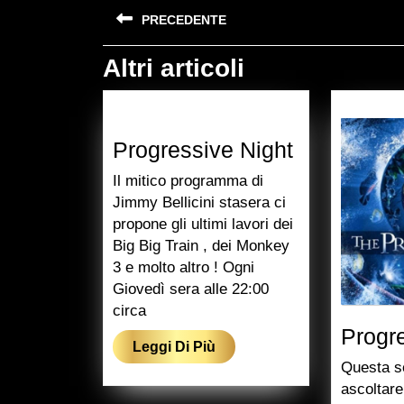
Navigazione
PRECEDENTE
articoli
Altri articoli
Previous
post:
Progressiv
Progressive Night
Night
Il mitico programma di
Jimmy Bellicini stasera ci
propone gli ultimi lavori dei
Big Big Train , dei Monkey
3 e molto altro ! Ogni
Giovedì sera alle 22:00
circa
Progr
Leggi
Leggi Di Più
Questa s
Di
ascoltar
Più