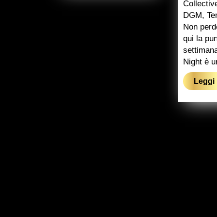
Collecti
DGM, Tem
Non perde
qui la pu
settiman
Night è 
Leggi 