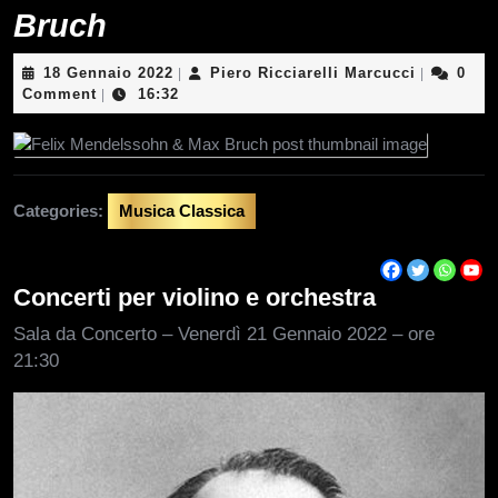
Bruch
18
Piero
18 Gennaio 2022
Piero Ricciarelli Marcucci
0
|
|
Gennaio
Ricciarelli
Comment
16:32
|
2022
Marcucci
Categories:
Musica Classica
Concerti per violino e orchestra
Sala da Concerto – Venerdì 21 Gennaio 2022 – ore
21:30