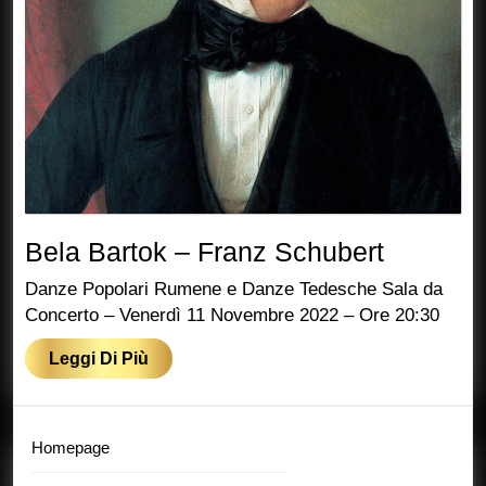
Bela
Bela Bartok – Franz Schubert
Bartok
Danze Popolari Rumene e Danze Tedesche Sala da
–
Concerto – Venerdì 11 Novembre 2022 – Ore 20:30
Franz
Leggi
Leggi Di Più
Schuber
Di
Più
Homepage