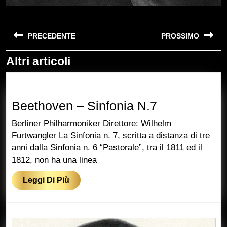
Navigazione
PRECEDENTE
PROSSIMO
articoli
Altri articoli
Previous
Next
post:
post:
Beethoven
Beethoven – Sinfonia N.7
–
Berliner Philharmoniker Direttore: Wilhelm
Sinfonia
Furtwangler La Sinfonia n. 7, scritta a distanza di tre
anni dalla Sinfonia n. 6 “Pastorale”, tra il 1811 ed il
N.7
1812, non ha una linea
Leggi
Leggi Di Più
Di
Più