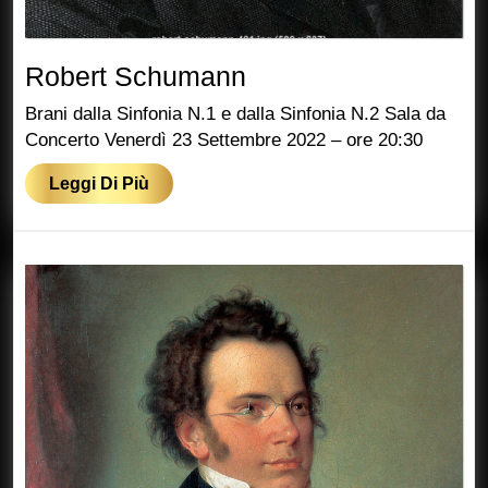
Robert
Robert Schumann
Schumann
Brani dalla Sinfonia N.1 e dalla Sinfonia N.2 Sala da
Concerto Venerdì 23 Settembre 2022 – ore 20:30
Leggi
Leggi Di Più
Di
Più