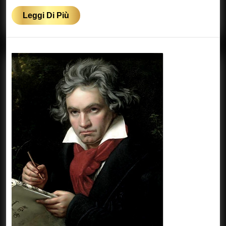
Caffè
Leggi
Leggi Di Più
Di
Più