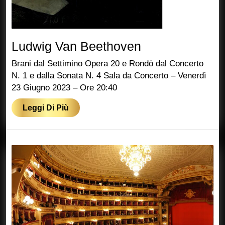
Ludwig
Ludwig Van Beethoven
Van
Brani dal Settimino Opera 20 e Rondò dal Concerto
Beethoven
N. 1 e dalla Sonata N. 4 Sala da Concerto – Venerdì
23 Giugno 2023 – Ore 20:40
Leggi
Leggi Di Più
Di
Più