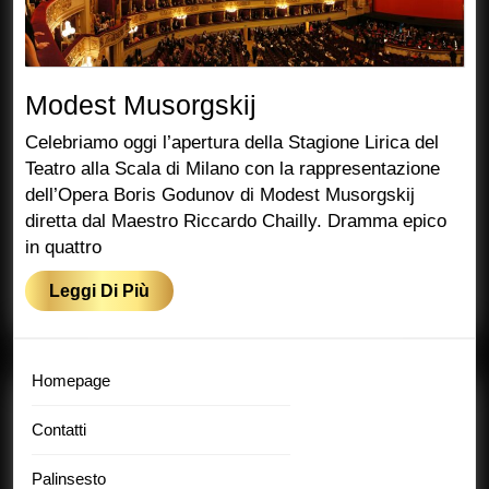
Modest
Modest Musorgskij
Musorgskij
Celebriamo oggi l’apertura della Stagione Lirica del
Teatro alla Scala di Milano con la rappresentazione
dell’Opera Boris Godunov di Modest Musorgskij
diretta dal Maestro Riccardo Chailly. Dramma epico
in quattro
Leggi
Leggi Di Più
Di
Più
Homepage
Contatti
Palinsesto