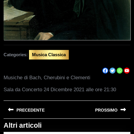
Categories:
Musica Classica
Musiche di Bach, Cherubini e Clementi
Sala da Concerto 24 Dicembre 2021 alle ore 21:30
Navigazione
PRECEDENTE
PROSSIMO
articoli
Altri articoli
Previous
Next
post:
post: