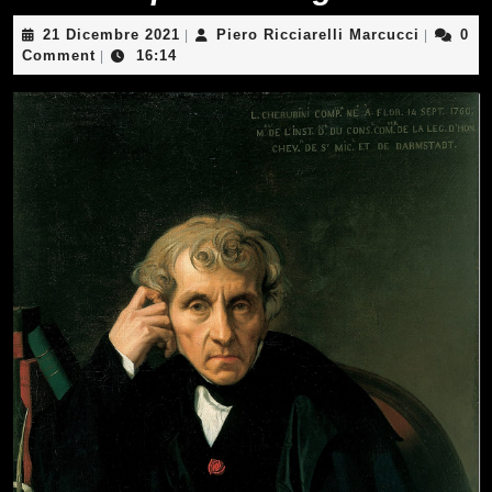
21
Piero
21 Dicembre 2021
Piero Ricciarelli Marcucci
0
|
|
Dicembre
Ricciarell
Comment
16:14
|
2021
Marcucci