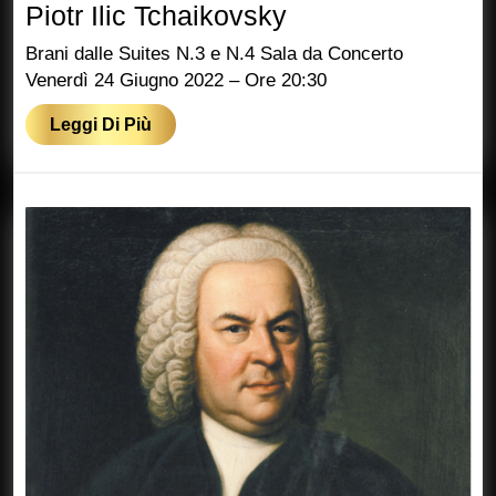
Piotr
Piotr Ilic Tchaikovsky
Ilic
Brani dalle Suites N.3 e N.4 Sala da Concerto
Tchaikovsky
Venerdì 24 Giugno 2022 – Ore 20:30
Leggi
Leggi Di Più
Di
Più