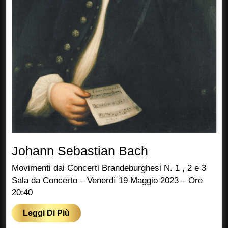
Johann
Johann Sebastian Bach
Sebastian
Movimenti dai Concerti Brandeburghesi N. 1 , 2 e 3
Bach
Sala da Concerto – Venerdì 19 Maggio 2023 – Ore
20:40
Leggi
Leggi Di Più
Di