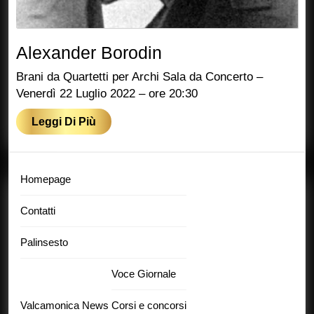
Alexander
Alexander Borodin
Borodin
Brani da Quartetti per Archi Sala da Concerto –
Venerdì 22 Luglio 2022 – ore 20:30
Leggi
Leggi Di Più
Di
Più
Homepage
Contatti
Palinsesto
Voce Giornale
Valcamonica News
Corsi e concorsi