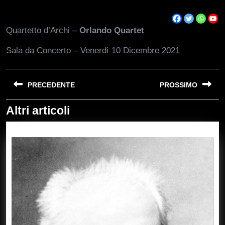
Quartetto d’Archi –
Orlando Quartet
Sala da Concerto – Venerdì 10 Dicembre 2021
Navigazione
PRECEDENTE
PROSSIMO
articoli
Altri articoli
Previous
Next
post:
post: